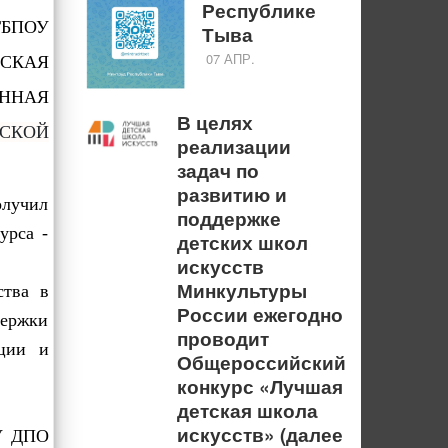
Республике
ГБПОУ
Тыва
07 АПР.
НСКАЯ
ННАЯ
В целях
НСКОЙ
реализации
задач по
развитию и
олучил
поддержке
урса -
детских школ
искусств
Минкультуры
ства в
России ежегодно
держки
проводит
ации и
Общероссийский
конкурс «Лучшая
детская школа
искусств» (далее
БУ ДПО