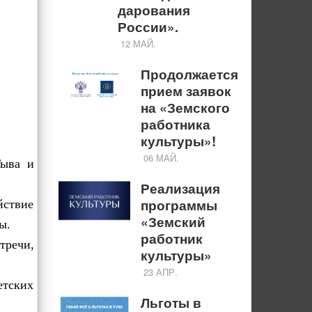
дарования
России».
12 МАЙ.
Продолжается
прием заявок
на «Земского
работника
культуры»!
06 МАЙ.
Тыва и
Реализация
программы
йствие
«Земский
ы.
работник
тречи,
культуры»
23 АПР.
етских
Льготы в