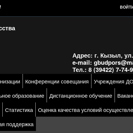
М
ВОЙТ
сства
Адрес:
г. Кызыл, ул
e-mail:
gbudpors@ma
Тел.:
8 (39422) 7-74-
анизации
Конференции совещания
Учреждения Д
ьное образование
Дистанционное обучение
Вакан
Статистика
Оценка качества условий осуществле
ая поддержка